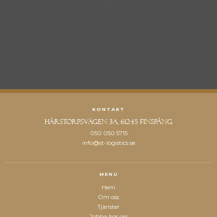
KONTAKT
Hårstorpsvägen 3a, 61245 Finspång
050 050 5715
info@st-logistics.se
MENU
Hem
Om oss
Tjänster
Jobba hos oss